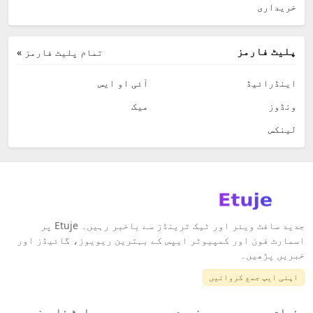
خریداری
پلیٹ فارمز
تمام پلیٹ فارمز »
اینڈرائیڈ
آئی او ایس
ونڈوز
میک
لینکس
جدید سافٹ ویئر اور ٹیک ٹرینڈز سے باخبر رہیں۔ Etuje پر
اسمارٹ فون اور کمپیوٹر ایپس کے بہترین ریویوز، گائیڈز اور
خبریں پڑھیں۔
اپنی ایپ جمع کروائیں
صفحات
زمرے
پلیٹ فارمز