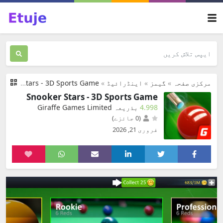
مرکزی صفحہ
»
گیمز
»
اینڈرائیڈ
»
Snooker Stars - 3D Sports Game
Snooker Stars - 3D Sports Game
4.998
بذریعہ Giraffe Games Limited
(0 جائزے)
فروری 21, 2026