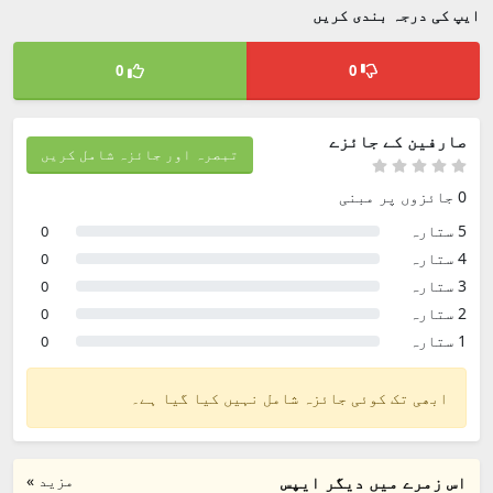
ایپ کی درجہ بندی کریں
0
0
صارفین کے جائزے
تبصرہ اور جائزہ شامل کریں
0 جائزوں پر مبنی
5 ستارہ
0
4 ستارہ
0
3 ستارہ
0
2 ستارہ
0
1 ستارہ
0
ابھی تک کوئی جائزہ شامل نہیں کیا گیا ہے۔
مزید »
اس زمرے میں دیگر ایپس