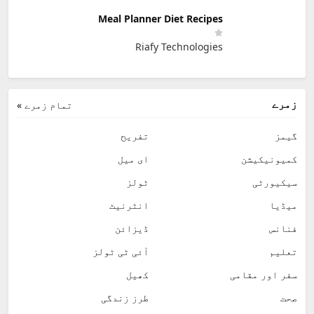
Meal Planner Diet Recipes
Riafy Technologies
زمرے
تمام زمرے »
گیمز
تفریح
کمیونیکیشن
ای میل
سیکیورٹی
ٹولز
میڈیا
انٹرنیٹ
فنانس
ڈیزائن
تعلیم
آئی ٹی ٹولز
سفر اور مقامی
کھیل
صحت
طرز زندگی