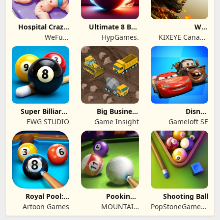
Hospital Craze:
Ultimate 8 Ball
War
Doctor Games
Pool
Commander:
WeFun:
HypGames.
KIXEYE Canada
Rogue Assault
Casual,Cooking &
Ltd
Hospital Games
Super Billiards
Big Business
Disney
Real 8 Ball
Deluxe
Speedstorm
EWG STUDIO
Game Insight
Gameloft SE
Royal Pool: 8
Pooking -
Shooting Ball
Ball & Billiards
Billiards City
Artoon Games
MOUNTAIN
PopStoneGameTechno
GAME
Shooting