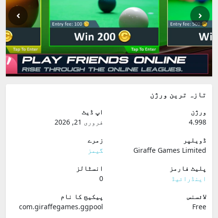
تازہ ترین ورژن
ورژن
اپ ڈیٹ
4.998
فروری 21, 2026
ڈویلپر
زمرے
Giraffe Games Limited
گیمز
پلیٹ فارمز
انسٹالز
اینڈرائیڈ
0
لائسنس
پیکیج کا نام
com.giraffegames.ggpool
Free