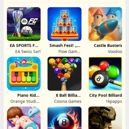
Castle Busters
Smash Fest! گیم
EA SPORTS FC™
کا تفصیلی جائزہ
Football Mobile
EA Swiss Sarl
Flow Games
Voodoo
Bilisim Yazilim ve
Pazarlama
Anonim Sirketi
Piano Kids -
8 Ball Billiard
City Pool Billiard
Music & Songs
Offline
Orange Studios
Cosina Games
1kpapps
Games