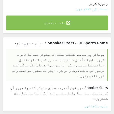
رپورٹ کریں
مسئلہ کی اطلاع دیں
صفحہ دیکھیں
Snooker Stars - 3D Sports Game کے بارے میں مزید
موبائل پر سب سے حقیقت پسندانہ سنوکر گیم کا تجربہ
کریں۔ اس کے آسان کنٹرولز اسے ہر کسی کے لیے قابلِ
رسائی بناتے ہیں، مگر اس میں مہارت حاصل کرنے کے لیے
برسوں کی محنت درکار ہو گی۔ اپنی صلاحیتوں کو نکھاریں
اور فاتح بنیں۔
Snooker Stars میں خوش آمدید، جہاں سنوکَر کا سچا جوہر آپ
کی ہتھیلی میں سما جاتا ہے۔ ہم نے ایک ایسا بے مثال ٹچ
کنٹرول...
مزید دکھائیں