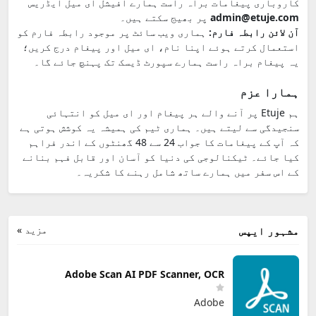
کاروباری پیغامات براہ راست ہمارے آفیشل ای میل ایڈریس
admin@etuje.com
پر بھیج سکتے ہیں۔
آن لائن رابطہ فارم:
ہماری ویب سائٹ پر موجود رابطہ فارم کو
استعمال کرتے ہوئے اپنا نام، ای میل اور پیغام درج کریں؛
یہ پیغام براہ راست ہمارے سپورٹ ڈیسک تک پہنچ جائے گا۔
ہمارا عزم
ہم Etuje پر آنے والے ہر پیغام اور ای میل کو انتہائی
سنجیدگی سے لیتے ہیں۔ ہماری ٹیم کی ہمیشہ یہ کوشش ہوتی ہے
کہ آپ کے پیغامات کا جواب 24 سے 48 گھنٹوں کے اندر فراہم
کیا جائے۔ ٹیکنالوجی کی دنیا کو آسان اور قابل فہم بنانے
کے اس سفر میں ہمارے ساتھ شامل رہنے کا شکریہ۔
مزید »
مشہور ایپس
Adobe Scan AI PDF Scanner, OCR
Adobe