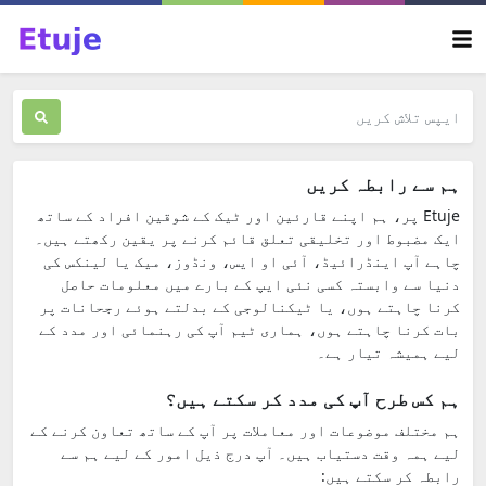
ہم سے رابطہ کریں
Etuje پر، ہم اپنے قارئین اور ٹیک کے شوقین افراد کے ساتھ
ایک مضبوط اور تخلیقی تعلق قائم کرنے پر یقین رکھتے ہیں۔
چاہے آپ اینڈرائیڈ، آئی او ایس، ونڈوز، میک یا لینکس کی
دنیا سے وابستہ کسی نئی ایپ کے بارے میں معلومات حاصل
کرنا چاہتے ہوں، یا ٹیکنالوجی کے بدلتے ہوئے رجحانات پر
بات کرنا چاہتے ہوں، ہماری ٹیم آپ کی رہنمائی اور مدد کے
لیے ہمیشہ تیار ہے۔
ہم کس طرح آپ کی مدد کر سکتے ہیں؟
ہم مختلف موضوعات اور معاملات پر آپ کے ساتھ تعاون کرنے کے
لیے ہمہ وقت دستیاب ہیں۔ آپ درج ذیل امور کے لیے ہم سے
رابطہ کر سکتے ہیں: