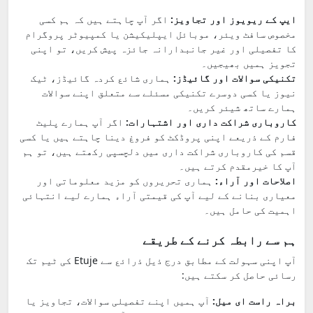
ایپ کے ریویوز اور تجاویز:
اگر آپ چاہتے ہیں کہ ہم کسی
مخصوص سافٹ ویئر، موبائل ایپلیکیشن یا کمپیوٹر پروگرام
کا تفصیلی اور غیر جانبدارانہ جائزہ پیش کریں، تو اپنی
تجویز ہمیں بھیجیں۔
تکنیکی سوالات اور گائیڈز:
ہماری شائع کردہ گائیڈز، ٹیک
نیوز یا کسی دوسرے تکنیکی مسئلے سے متعلق اپنے سوالات
ہمارے ساتھ شیئر کریں۔
کاروباری شراکت داری اور اشتہارات:
اگر آپ ہمارے پلیٹ
فارم کے ذریعے اپنی پروڈکٹ کو فروغ دینا چاہتے ہیں یا کسی
قسم کی کاروباری شراکت داری میں دلچسپی رکھتے ہیں، تو ہم
آپ کا خیرمقدم کرتے ہیں۔
اصلاحات اور آراء:
ہماری تحریروں کو مزید معلوماتی اور
معیاری بنانے کے لیے آپ کی قیمتی آراء ہمارے لیے انتہائی
اہمیت کی حامل ہیں۔
ہم سے رابطہ کرنے کے طریقے
آپ اپنی سہولت کے مطابق درج ذیل ذرائع سے Etuje کی ٹیم تک
رسائی حاصل کر سکتے ہیں:
براہ راست ای میل:
آپ ہمیں اپنے تفصیلی سوالات، تجاویز یا