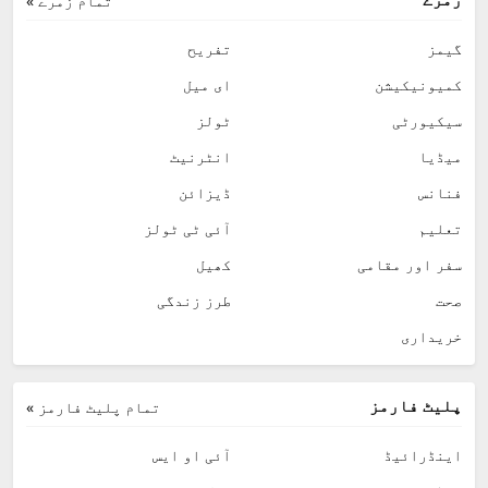
تمام زمرے »
گیمز
تفریح
کمیونیکیشن
ای میل
سیکیورٹی
ٹولز
میڈیا
انٹرنیٹ
فنانس
ڈیزائن
تعلیم
آئی ٹی ٹولز
سفر اور مقامی
کھیل
صحت
طرز زندگی
خریداری
پلیٹ فارمز
تمام پلیٹ فارمز »
اینڈرائیڈ
آئی او ایس