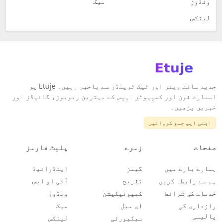
ونڈوز
میک
لینکس
جدید سافٹ ویئر اور ٹیک ٹرینڈز سے باخبر رہیں۔ Etuje پر
اسمارٹ فون اور کمپیوٹر ایپس کے بہترین ریویوز، گائیڈز اور
خبریں پڑھیں۔
اپنی ایپ جمع کروائیں
صفحات
زمرے
پلیٹ فارمز
ہمارے بارے میں
گیمز
اینڈرائیڈ
ہم سے رابطہ کریں
تفریح
آئی او ایس
خدمات کی شرائط
کمیونیکیشن
ونڈوز
رازداری کی
ای میل
میک
پالیسی
سیکیورٹی
لینکس