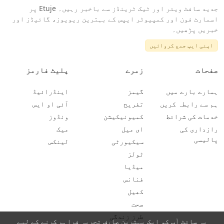
جدید سافٹ ویئر اور ٹیک ٹرینڈز سے باخبر رہیں۔ Etuje پر
اسمارٹ فون اور کمپیوٹر ایپس کے بہترین ریویوز، گائیڈز اور
خبریں پڑھیں۔
اپنی ایپ جمع کروائیں
صفحات
زمرے
پلیٹ فارمز
ہمارے بارے میں
گیمز
اینڈرائیڈ
ہم سے رابطہ کریں
تفریح
آئی او ایس
خدمات کی شرائط
کمیونیکیشن
ونڈوز
رازداری کی
ای میل
میک
پالیسی
سیکیورٹی
لینکس
ٹولز
میڈیا
فنانس
کھیل
صحت
طرز زندگی
یہ سائٹ آپ کو ایک بہترین صارف تجربہ فراہم کرنے کے لیے