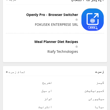
Openly Pro - Browser Switcher
FOKUSEK ENTERPRISE SRL
Meal Planner Diet Recipes
Riafy Technologies
زمرے
تمام زمرے »
گیمز
تفریح
کمیونیکیشن
ای میل
سیکیورٹی
ٹولز
میڈیا
انٹرنیٹ