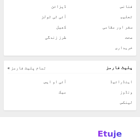
فنانس
ڈیزائن
تعلیم
آئی ٹی ٹولز
سفر اور مقامی
کھیل
صحت
طرز زندگی
خریداری
پلیٹ فارمز
تمام پلیٹ فارمز »
اینڈرائیڈ
آئی او ایس
ونڈوز
میک
لینکس