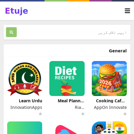
General
Learn Urdu
Meal Planner
Cooking Cafe –
Diet Recipes
Restaurant Star
InnovationApps
Riafy
AppOn Innovate
Technologies