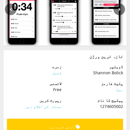
تازہ ترین ورژن
ڈویلپر
زمرے
Shannon Bolick
کھیل
پلیٹ فارمز
لائسنس
میک
Free
پیکیج کا نام
رپورٹ کریں
1274605002
مسئلہ کی اطلاع دیں
ابھی خریدیں