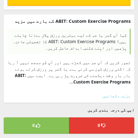
ABIT: Custom Exercise Programs کے بارے میں مزید
کیا آپ گھر یا جم کے لیے بہترین ورزش پلان بنانا چاہتے
ہیں؟ ABIT: Custom Exercise Programs کا تفصیلی جائزہ
پڑھیں اور اپنے فٹنس اہداف حاصل کریں۔
تصور کریں کہ آپ جم میں کھڑے ہیں اور آپ کو سمجھ نہیں آ رہا
کہ اگلی ورزش کون سی کرنی ہے، یا گھر پر ورزش کرتے ہوئے
بار بار وقت دیکھنے کی ضرورت پڑ رہی ہے۔ ایسے میں
ABIT:
...
Custom Exercise Programs
مزید دکھائیں
ایپ کی درجہ بندی کریں
0
0