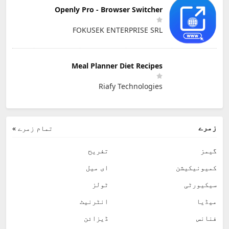
Openly Pro - Browser Switcher
FOKUSEK ENTERPRISE SRL
Meal Planner Diet Recipes
Riafy Technologies
زمرے
تمام زمرے »
گیمز
تفریح
کمیونیکیشن
ای میل
سیکیورٹی
ٹولز
میڈیا
انٹرنیٹ
فنانس
ڈیزائن