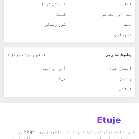
تعلیم
آئی ٹی ٹولز
سفر اور مقامی
کھیل
صحت
طرز زندگی
خریداری
پلیٹ فارمز
تمام پلیٹ فارمز »
اینڈرائیڈ
آئی او ایس
ونڈوز
میک
لینکس
جدید سافٹ ویئر اور ٹیک ٹرینڈز سے باخبر رہیں۔ Etuje پر
اسمارٹ فون اور کمپیوٹر ایپس کے بہترین ریویوز، گائیڈز اور