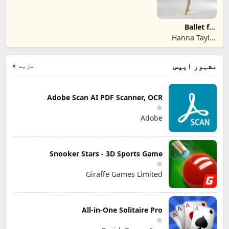
Ballet for
beginners
Hanna Taylor
Apps
مزید »
مشہور ایپس
Adobe Scan AI PDF Scanner, OCR
Adobe
Snooker Stars - 3D Sports Game
Giraffe Games Limited
All-in-One Solitaire Pro