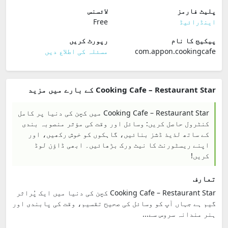
پلیٹ فارمز
لائسنس
اینڈرائیڈ
Free
پیکیج کا نام
رپورٹ کریں
com.appon.cookingcafe
مسئلہ کی اطلاع دیں
Cooking Cafe – Restaurant Star کے بارے میں مزید
Cooking Cafe – Restaurant Star میں کچن کی دنیا پر کامل
کنٹرول حاصل کریں: وسائل اور وقت کی مؤثر منصوبہ بندی
کے ساتھ لذیذ ڈشز بنائیں، گاہکوں کو خوش رکھیں، اور
اپنے ریسٹورنٹ کا نیٹ ورک بڑھائیں۔ ابھی ڈاؤن لوڈ
کریں!
تعارف
Cooking Cafe – Restaurant Star کچن کی دنیا میں ایک پُراثر
گیم ہے جہاں آپ کو وسائل کی صحیح تقسیم، وقت کی پابندی اور
ہنر مندانہ سروس سے...