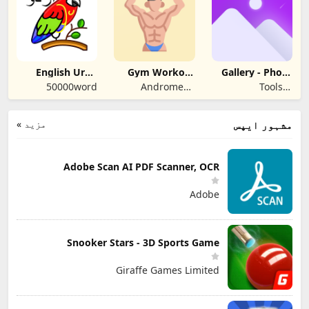
Player
English Urdu
Gym Workout
Gallery - Photo
Dictionary
App: Fitness
Album
50000word
Andromeda
Tools &
Fuel
Astronomers
Productivity App
مزید »
مشہور ایپس
Adobe Scan AI PDF Scanner, OCR
Adobe
Snooker Stars - 3D Sports Game
Giraffe Games Limited