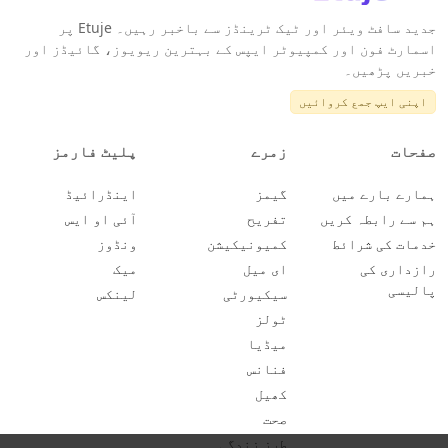
جدید سافٹ ویئر اور ٹیک ٹرینڈز سے باخبر رہیں۔ Etuje پر
اسمارٹ فون اور کمپیوٹر ایپس کے بہترین ریویوز، گائیڈز اور
خبریں پڑھیں۔
اپنی ایپ جمع کروائیں
صفحات
زمرے
پلیٹ فارمز
ہمارے بارے میں
گیمز
اینڈرائیڈ
ہم سے رابطہ کریں
تفریح
آئی او ایس
خدمات کی شرائط
کمیونیکیشن
ونڈوز
رازداری کی
ای میل
میک
پالیسی
سیکیورٹی
لینکس
ٹولز
میڈیا
فنانس
کھیل
صحت
طرز زندگی