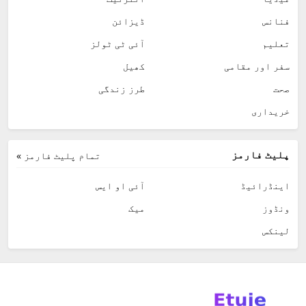
فنانس
ڈیزائن
تعلیم
آئی ٹی ٹولز
سفر اور مقامی
کھیل
صحت
طرز زندگی
خریداری
پلیٹ فارمز
تمام پلیٹ فارمز »
اینڈرائیڈ
آئی او ایس
ونڈوز
میک
لینکس