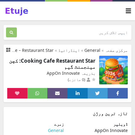
مرکزی صفحہ
»
General
»
اینڈرائیڈ
»
Cooking Cafe – Restaurant Star
Cooking Cafe Restaurant Star: کچن
مینجمنٹ گیم
بذریعہ AppOn Innovate
(0 جائزے)
تازہ ترین ورژن
ڈویلپر
زمرے
General
AppOn Innovate