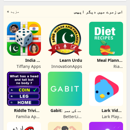
مزید »
اس زمرے میں دیگر ایپس
India vs
Learn Urdu
Meal Planner
Pakistan Ludo
Diet Recipes
Tiffany Apps
InnovationApps
Riafy
Online
Technologies
Lark Video
Gabit: آپ کی عمر
Riddle Trivia -
Player
بڑھانے والا پلیٹ
Word Games
Familia Apps
BetterLife
Lark Player
فارم
Developers
Horizons Pvt. Ltd.
Studio - Video,
MP4 & Music