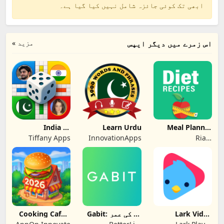
ابھی تک کوئی جائزہ شامل نہیں کیا گیا ہے۔
مزید »
اس زمرے میں دیگر ایپس
India vs
Learn Urdu
Meal Planner
Pakistan Ludo
Diet Recipes
Tiffany Apps
InnovationApps
Riafy
Online
Technologies
Lark Video
Gabit: آپ کی عمر
Cooking Cafe –
Player
بڑھانے والا پلیٹ
Restaurant Star