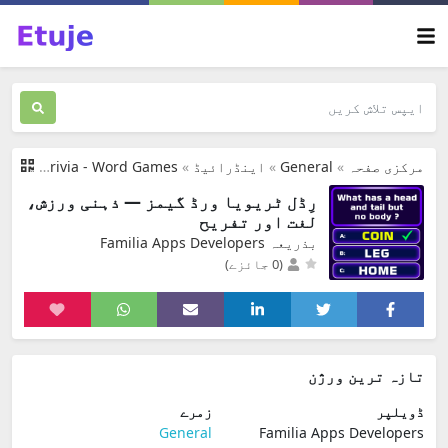
مرکزی صفحہ
»
General
»
اینڈرائیڈ
»
Riddle Trivia - Word Games
رِڈل ٹریویا ورڈ گیمز — ذہنی ورزش،
لغت اور تفریح
بذریعہ Familia Apps Developers
(0 جائزے)
تازہ ترین ورژن
ڈویلپر
زمرے
General
Familia Apps Developers