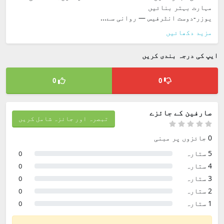
مہارت بہتر بنائیں
یوزر-دوست انٹرفیس — روانی سے...
مزید دکھائیں
ایپ کی درجہ بندی کریں
0
0
صارفین کے جائزے
تبصرہ اور جائزہ شامل کریں
0 جائزوں پر مبنی
5 ستارہ
0
4 ستارہ
0
3 ستارہ
0
2 ستارہ
0
1 ستارہ
0