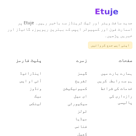
جدید سافٹ ویئر اور ٹیک ٹرینڈز سے باخبر رہیں۔ Etuje پر
اسمارٹ فون اور کمپیوٹر ایپس کے بہترین ریویوز، گائیڈز اور
خبریں پڑھیں۔
اپنی ایپ جمع کروائیں
صفحات
زمرے
پلیٹ فارمز
ہمارے بارے میں
گیمز
اینڈرائیڈ
ہم سے رابطہ کریں
تفریح
آئی او ایس
خدمات کی شرائط
کمیونیکیشن
ونڈوز
رازداری کی
ای میل
میک
پالیسی
سیکیورٹی
لینکس
ٹولز
میڈیا
فنانس
کھیل