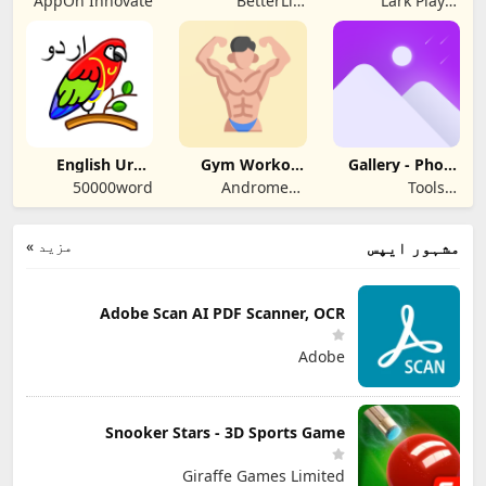
AppOn Innovate
BetterLife
Lark Player
فارم
Horizons Pvt. Ltd.
Studio - Video,
MP4 & Music
Player
English Urdu
Gym Workout
Gallery - Photo
Dictionary
App: Fitness
Album
50000word
Andromeda
Tools &
Fuel
Astronomers
Productivity App
مزید »
مشہور ایپس
Adobe Scan AI PDF Scanner, OCR
Adobe
Snooker Stars - 3D Sports Game
Giraffe Games Limited