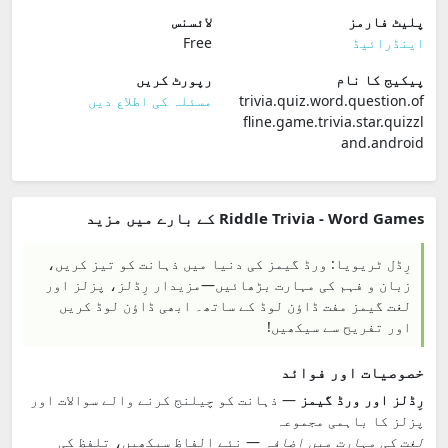
پلیٹ فارمز
لائسنس
اینڈرائیڈ
Free
پیکیج کا نام
رپورٹ کریں
trivia.quiz.word.question.of
مسئلہ کی اطلاع دیں
fline.game.trivia.star.quizzl
and.android
Riddle Trivia - Word Games کے بارے میں مزید
رِڈل ٹریویا: ورڈ گیمز کی دنیا میں ذہانت کو تیز کریں،
زبان و فہم کی مہارت بڑھائیں—مزیدار رِڈلز، پزلز اور
لغت گیمز مفت ڈاؤن لوڈ کے ساتھ۔ ابھی ڈاؤن لوڈ کریں
اور تفریح سے سیکھیں!
خصوصیات اور فوائد
رِڈلز اور ورڈ گیمز
— ذہانت کو چیلنج کرنے والے سوالات اور
پزلز کا باہمی مجموعہ
لغت کی مہارت میں اضافہ
— نئے الفاظ سیکھیں، تلفظ کی