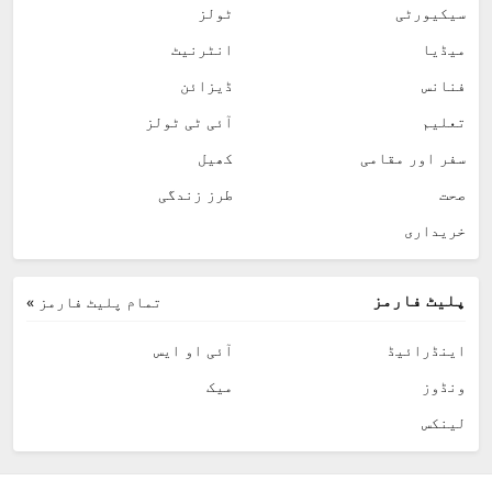
سیکیورٹی
ٹولز
میڈیا
انٹرنیٹ
فنانس
ڈیزائن
تعلیم
آئی ٹی ٹولز
سفر اور مقامی
کھیل
صحت
طرز زندگی
خریداری
پلیٹ فارمز
تمام پلیٹ فارمز »
اینڈرائیڈ
آئی او ایس
ونڈوز
میک
لینکس